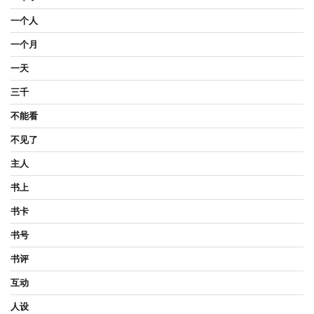
一个人
一个月
一天
三千
不能看
不见了
主人
书上
书卡
书号
书评
互动
人设