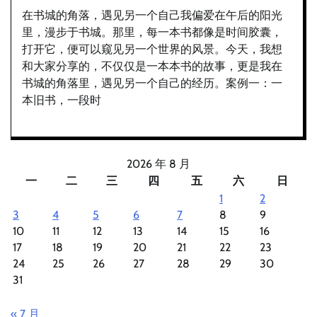
在书城的角落，遇见另一个自己我偏爱在午后的阳光
里，漫步于书城。那里，每一本书都像是时间胶囊，
打开它，便可以窥见另一个世界的风景。今天，我想
和大家分享的，不仅仅是一本本书的故事，更是我在
书城的角落里，遇见另一个自己的经历。案例一：一
本旧书，一段时
2026 年 8 月
一
二
三
四
五
六
日
1
2
3
4
5
6
7
8
9
10
11
12
13
14
15
16
17
18
19
20
21
22
23
24
25
26
27
28
29
30
31
« 7 月