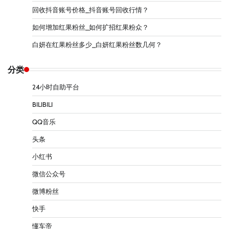
回收抖音账号价格_抖音账号回收行情？
如何增加红果粉丝_如何扩招红果粉众？
白妍在红果粉丝多少_白妍红果粉丝数几何？
分类
24小时自助平台
BILIBILI
QQ音乐
头条
小红书
微信公众号
微博粉丝
快手
懂车帝