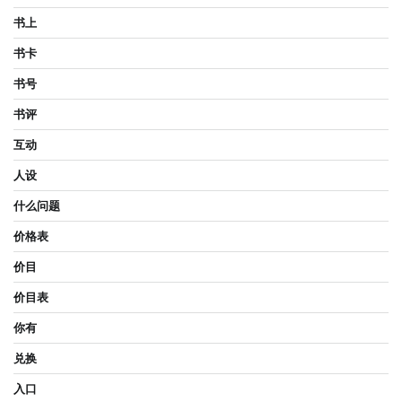
书上
书卡
书号
书评
互动
人设
什么问题
价格表
价目
价目表
你有
兑换
入口