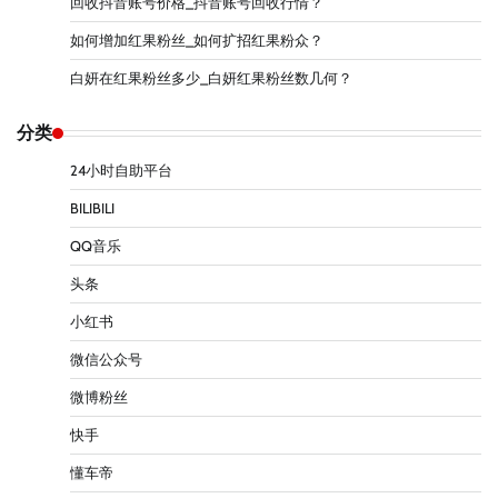
回收抖音账号价格_抖音账号回收行情？
如何增加红果粉丝_如何扩招红果粉众？
白妍在红果粉丝多少_白妍红果粉丝数几何？
分类
24小时自助平台
BILIBILI
QQ音乐
头条
小红书
微信公众号
微博粉丝
快手
懂车帝