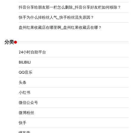
抖音分享给朋友那一栏怎么删除_抖音分享好友栏如何移除？
快手为什么掉粉丝人气_快手粉丝流失原因？
盘州红果收藏店在哪里啊_盘州红果收藏店在哪？
分类
24小时自助平台
BILIBILI
QQ音乐
头条
小红书
微信公众号
微博粉丝
快手
懂车帝