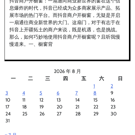
抖音商户开橱窗：一扇通向商业新世界的窗在这个信
息爆炸的时代，抖音已经成为众多商家展示产品、拓
展市场的热门平台。而抖音商户开橱窗，无疑是开启
一扇通往商业新世界的大门。这扇门，对于有志于在
抖音上开疆拓土的商户来说，既是机遇，也是挑战。
那么，如何巧妙地使用抖音商户开橱窗呢？且听我慢
慢道来。一、橱窗背
2026 年 8 月
一
二
三
四
五
六
日
1
2
3
4
5
6
7
8
9
10
11
12
13
14
15
16
17
18
19
20
21
22
23
24
25
26
27
28
29
30
31