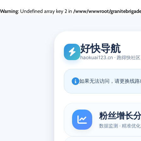
Warning
: Undefined array key 2 in
/www/wwwroot/granitebrigade