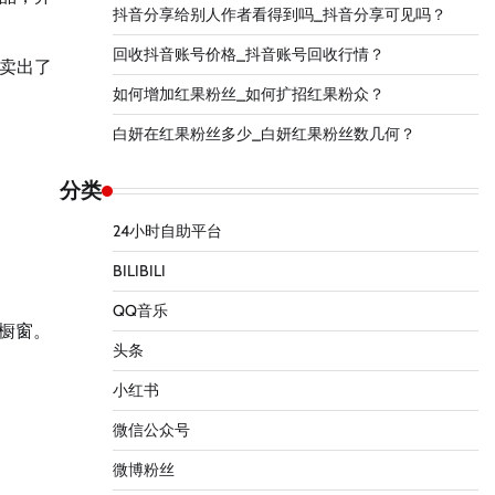
抖音分享给别人作者看得到吗_抖音分享可见吗？
回收抖音账号价格_抖音账号回收行情？
卖出了
如何增加红果粉丝_如何扩招红果粉众？
白妍在红果粉丝多少_白妍红果粉丝数几何？
分类
24小时自助平台
BILIBILI
QQ音乐
橱窗。
头条
小红书
微信公众号
微博粉丝