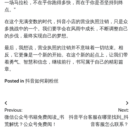
一场马拉松，不在乎你跑得多快，而在于你是否坚持到终
点。”
在这个充满变数的时代，抖音小店的营业执照注销，只是众
多挑战中的一个。我们要学会在风雨中成长，不断调整自己
的步伐，最终实现自己的梦想。
最后，我想说，营业执照的注销并不意味着一切结束。相
反，它更像是一个新的开始。在这个新的起点上，让我们带
着勇气、智慧和信念，继续前行，书写属于自己的精彩篇
章。
Posted in
抖音如何刷粉丝
文
Previous:
Next:
章
微信公众号书籍免费阅读_书
抖音平台客服在哪里找到_抖
导
荒解忧？公众号免费阅！
音客服怎么联系？