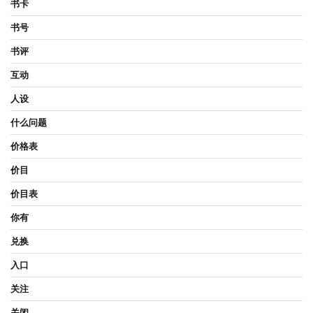
书卡
书号
书评
互动
人设
什么问题
价格表
价目
价目表
你有
兑换
入口
关注
关闭