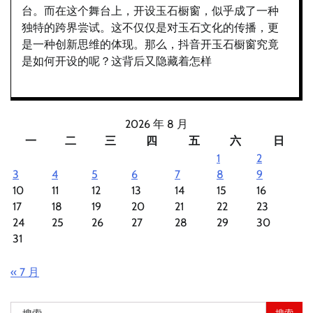
台。而在这个舞台上，开设玉石橱窗，似乎成了一种
独特的跨界尝试。这不仅仅是对玉石文化的传播，更
是一种创新思维的体现。那么，抖音开玉石橱窗究竟
是如何开设的呢？这背后又隐藏着怎样
2026 年 8 月
一
二
三
四
五
六
日
1
2
3
4
5
6
7
8
9
10
11
12
13
14
15
16
17
18
19
20
21
22
23
24
25
26
27
28
29
30
31
« 7 月
搜