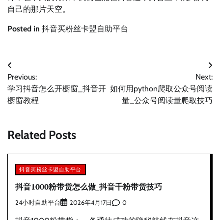
自己的那片天空。
Posted in
抖音买粉丝卡盟自助平台
文
Previous:
Next:
章
学习抖音怎么开橱窗_抖音开
如何用python爬取公众号阅读
导
橱窗教程
量_公众号阅读量爬取技巧
航
Related Posts
抖音买粉丝卡盟自助平台
抖音1000粉带货怎么做_抖音千粉带货技巧
24小时自助平台
0
2026年4月17日