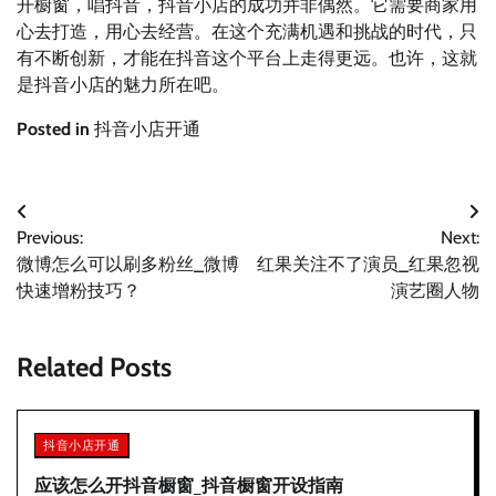
开橱窗，唱抖音，抖音小店的成功并非偶然。它需要商家用
心去打造，用心去经营。在这个充满机遇和挑战的时代，只
有不断创新，才能在抖音这个平台上走得更远。也许，这就
是抖音小店的魅力所在吧。
Posted in
抖音小店开通
文
Previous:
Next:
章
微博怎么可以刷多粉丝_微博
红果关注不了演员_红果忽视
导
快速增粉技巧？
演艺圈人物
航
Related Posts
抖音小店开通
应该怎么开抖音橱窗_抖音橱窗开设指南