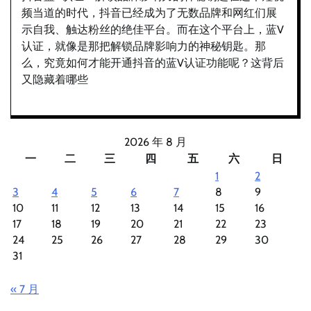
频当道的时代，抖音已经成为了无数品牌和网红们展
示自我、触达粉丝的绝佳平台。而在这个平台上，蓝V
认证，就像是那把解锁品牌影响力的神秘钥匙。那
么，究竟如何才能开通抖音的蓝V认证功能呢？这背后
又隐藏着哪些
2026 年 8 月
一
二
三
四
五
六
日
1
2
3
4
5
6
7
8
9
10
11
12
13
14
15
16
17
18
19
20
21
22
23
24
25
26
27
28
29
30
31
« 7 月