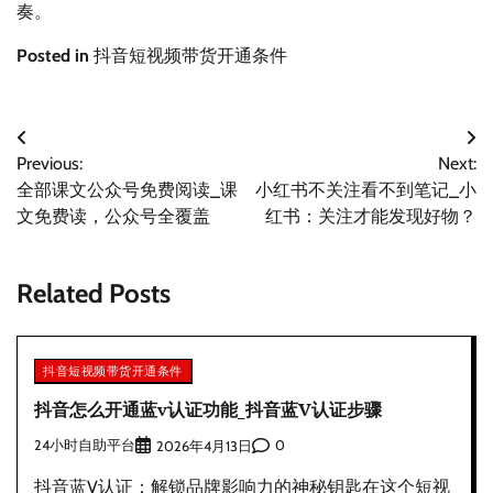
奏。
Posted in
抖音短视频带货开通条件
文
Previous:
Next:
章
全部课文公众号免费阅读_课
小红书不关注看不到笔记_小
导
文免费读，公众号全覆盖
红书：关注才能发现好物？
航
Related Posts
抖音短视频带货开通条件
抖音怎么开通蓝v认证功能_抖音蓝V认证步骤
24小时自助平台
0
2026年4月13日
抖音蓝V认证：解锁品牌影响力的神秘钥匙在这个短视