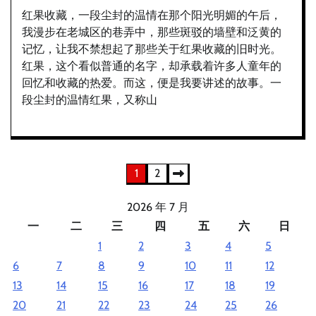
红果收藏，一段尘封的温情在那个阳光明媚的午后，
我漫步在老城区的巷弄中，那些斑驳的墙壁和泛黄的
记忆，让我不禁想起了那些关于红果收藏的旧时光。
红果，这个看似普通的名字，却承载着许多人童年的
回忆和收藏的热爱。而这，便是我要讲述的故事。一
段尘封的温情红果，又称山
文
1
2
章
2026 年 7 月
分
一
二
三
四
五
六
日
1
2
3
4
5
页
6
7
8
9
10
11
12
13
14
15
16
17
18
19
20
21
22
23
24
25
26